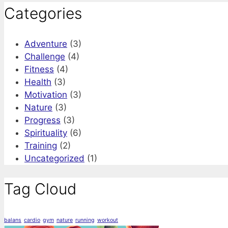
Categories
Adventure
(3)
Challenge
(4)
Fitness
(4)
Health
(3)
Motivation
(3)
Nature
(3)
Progress
(3)
Spirituality
(6)
Training
(2)
Uncategorized
(1)
Tag Cloud
balans
cardio
gym
nature
running
workout